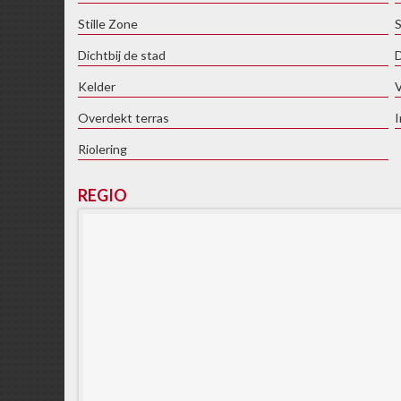
Stille Zone
S
Dichtbij de stad
D
Kelder
V
Overdekt terras
I
Riolering
REGIO