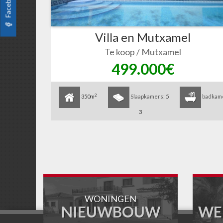
Facebook
Villa en Mutxamel
Te koop / Mutxamel
499.000€
2
adkamers:
350m
Slaapkamers:
5
badkam
3
WONINGEN
NIEUWBOUW
WE