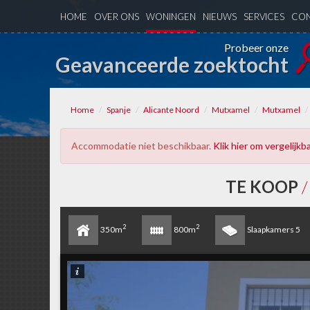
HOME
OVER ONS
WONINGEN
NIEUWS
SERVICES
CON
Probeer onze
Geavanceerde zoektocht
Home
Spanje
Alicante Noord
Mutxamel
Mutxamel
Accommodatie niet beschikbaar.
Klik hier om vergelijk
TE KOOP
2
2
350m
800m
Slaapkamers
5