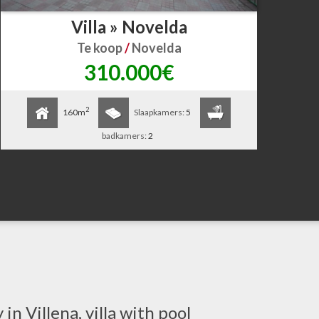
Villa » Novelda
Te koop
/
Novelda
310.000€
2
160m
Slaapkamers:
5
badkamers:
2
n Villena, villa with pool