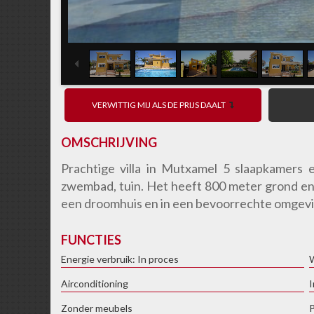
VERWITTIG MIJ ALS DE PRIJS DAALT
OMSCHRIJVING
Prachtige villa in Mutxamel 5 slaapkamers en
zwembad, tuin. Het heeft 800 meter grond en 
een droomhuis en in een bevoorrechte omgev
FUNCTIES
Energie verbruik: In proces
Airconditioning
I
Zonder meubels