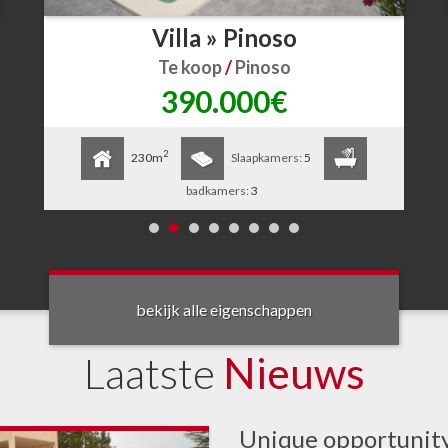
Villa » Pinoso
Te koop
/
Pinoso
390.000€
2
230m
Slaapkamers:
5
badkamers:
3
bekijk alle eigenschappen
Laatste
Nieuws
Unique opportunity i