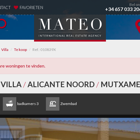
Bel o
TACT
FAVORIETEN
+34 657 033 20
Villa
Te koop
Ref.: 010839X
bare woningen te vinden.
/
VILLA
/
ALICANTE NOORD
/
MUTXAME
badkamers
3
Zwembad