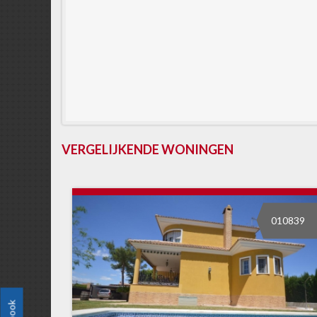
VERGELIJKENDE WONINGEN
39
010839