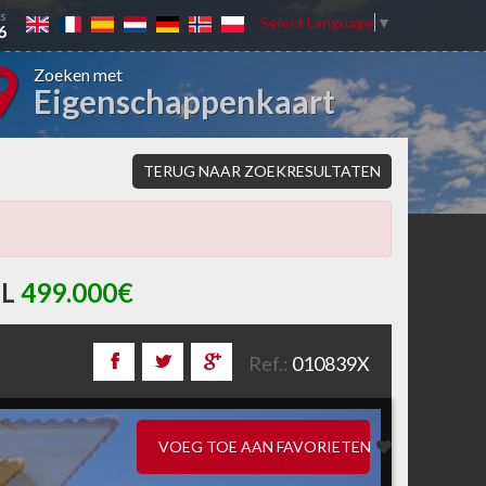
ns
Select Language
▼
6
Zoeken met
Eigenschappenkaart
TERUG NAAR ZOEKRESULTATEN
L
499.000€
Ref.:
010839X
VOEG TOE AAN FAVORIETEN