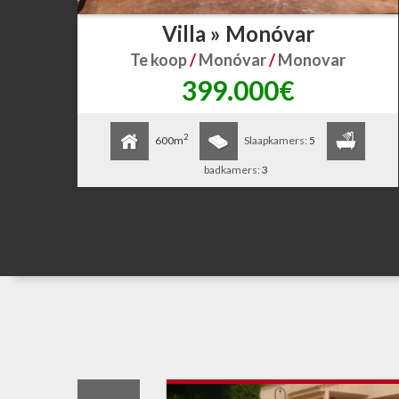
Villa » Monóvar
Te koop
/
Monóvar
/
Monovar
399.000€
2
600m
Slaapkamers:
5
badkamers:
3