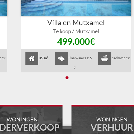
Villa en Mutxamel
Te koop / Mutxamel
499.000€
2
ers:
350m
Slaapkamers:
5
badkamers:
3
WONINGEN
WONINGEN
DERVERKOOP
VERHUUR